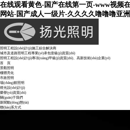
在线观看黄色-国产在线第一页-www视频
网站-国产成人一级片-久久久久噜噜噜亚洲熟
照明工程設(shè)計(jì)施工綜合解決商
城市及道路照明工程專業(yè)承包壹級(jí)資質(zhì)
照明工程設(shè)計(jì)專項(xiàng)甲級(jí)資質(zhì)、高新技術(shù)企業(yè)
首 頁
景觀照明
樓體亮化
市政照明
場(chǎng)館照明
燈光設(shè)計(jì)
榮譽(yù)資質(zhì)
關(guān)于我們
新聞動(dòng)態(tài)
聯(lián)系方式