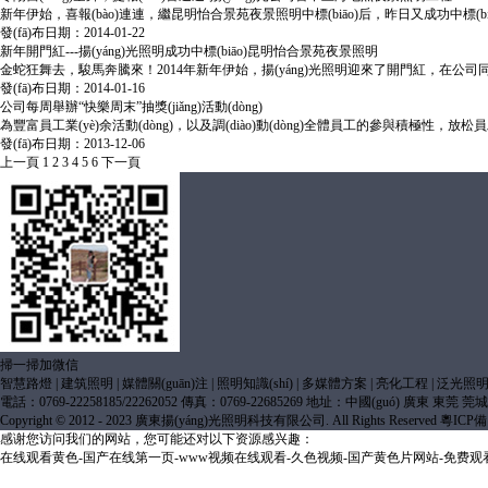
新年伊始，喜報(bào)連連，繼昆明怡合景苑夜景照明中標(biāo)后，昨日又成功中標(biā
發(fā)布日期：2014-01-22
新年開門紅---揚(yáng)光照明成功中標(biāo)昆明怡合景苑夜景照明
金蛇狂舞去，駿馬奔騰來！2014年新年伊始，揚(yáng)光照明迎來了開門紅，在公司同事
發(fā)布日期：2014-01-16
公司每周舉辦“快樂周末”抽獎(jiǎng)活動(dòng)
為豐富員工業(yè)余活動(dòng)，以及調(diào)動(dòng)全體員工的參與積極性，放松員
發(fā)布日期：2013-12-06
上一頁
1
2
3
4
5
6
下一頁
掃一掃加微信
智慧路燈
|
建筑照明
|
媒體關(guān)注
|
照明知識(shí)
|
多媒體方案
|
亮化工程
|
泛光照
電話：0769-22258185/22262052 傳真：0769-22685269 地址：中國(guó) 廣東 東莞 莞城
Copyright © 2012 - 2023 廣東揚(yáng)光照明科技有限公司. All Rights Reserved
粵ICP備1
感谢您访问我们的网站，您可能还对以下资源感兴趣：
在线观看黄色-国产在线第一页-www视频在线观看-久色视频-国产黄色片网站-免费观