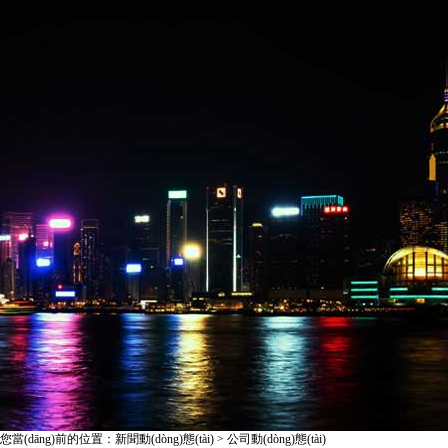
您當(dāng)前的位置：新聞動(dòng)態(tài) > 公司動(dòng)態(tài)