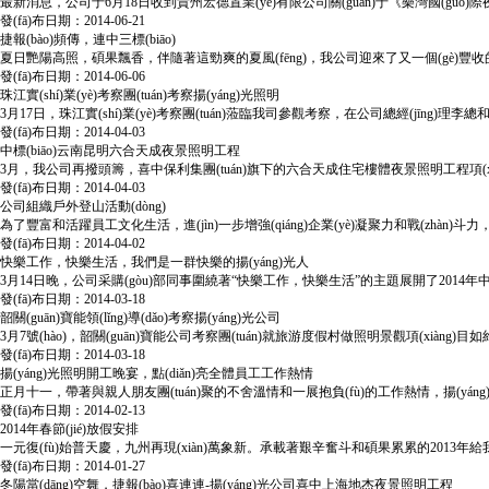
最新消息，公司于6月18日收到貴州宏德置業(yè)有限公司關(guān)于《樂灣國(guó)際
發(fā)布日期：2014-06-21
捷報(bào)頻傳，連中三標(biāo)
夏日艷陽高照，碩果飄香，伴隨著這勁爽的夏風(fēng)，我公司迎來了又一個(gè)豐收的季節(ji
發(fā)布日期：2014-06-06
珠江實(shí)業(yè)考察團(tuán)考察揚(yáng)光照明
3月17日，珠江實(shí)業(yè)考察團(tuán)蒞臨我司參觀考察，在公司總經(jīng)理李
發(fā)布日期：2014-04-03
中標(biāo)云南昆明六合天成夜景照明工程
3月，我公司再撥頭籌，喜中保利集團(tuán)旗下的六合天成住宅樓體夜景照明工程項(xiàng)
發(fā)布日期：2014-04-03
公司組織戶外登山活動(dòng)
為了豐富和活躍員工文化生活，進(jìn)一步增強(qiáng)企業(yè)凝聚力和戰(zhàn)斗
發(fā)布日期：2014-04-02
快樂工作，快樂生活，我們是一群快樂的揚(yáng)光人
3月14日晚，公司采購(gòu)部同事圍繞著“快樂工作，快樂生活”的主題展開了2014年中第一
發(fā)布日期：2014-03-18
韶關(guān)寶能領(lǐng)導(dǎo)考察揚(yáng)光公司
3月7號(hào)，韶關(guān)寶能公司考察團(tuán)就旅游度假村做照明景觀項(xiàng)目如
發(fā)布日期：2014-03-18
揚(yáng)光照明開工晚宴，點(diǎn)亮全體員工工作熱情
正月十一，帶著與親人朋友團(tuán)聚的不舍溫情和一展抱負(fù)的工作熱情，揚(yáng
發(fā)布日期：2014-02-13
2014年春節(jié)放假安排
一元復(fù)始普天慶，九州再現(xiàn)萬象新。承載著艱辛奮斗和碩果累累的2013年給我們留
發(fā)布日期：2014-01-27
冬陽當(dāng)空舞，捷報(bào)喜連連-揚(yáng)光公司喜中上海地杰夜景照明工程