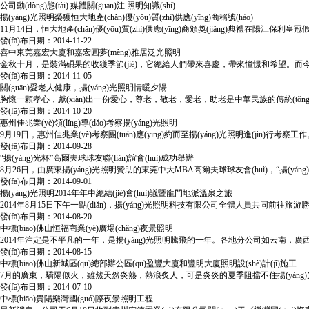
公司動(dòng)態(tài)
媒體關(guān)注
照明知識(shí)
揚(yáng)光照明榮獲恒大地產(chǎn)優(yōu)質(zhì)供應(yīng)商稱號(hào)
11月14日，恒大地產(chǎn)優(yōu)質(zhì)供應(yīng)商頒獎(jiǎng)典禮在陽江
發(fā)布日期：2014-11-22
喜中東莞嘉宏大廈和嘉宏圓夢(mèng)雅居泛光照明
金秋十月，是裝滿碩果的收獲季節(jié)，它總給人們帶來喜慶，帶來憧憬和希望。而今年的十月，對(
發(fā)布日期：2014-11-05
關(guān)愛老人健康，揚(yáng)光照明情暖夕陽
胸懷一顆孝心，獻(xiàn)出一份愛心，尊老，敬老，愛老，助老是中華民族的傳統(tǒng)美德。
發(fā)布日期：2014-10-20
惠州佳兆業(yè)領(lǐng)導(dǎo)考察揚(yáng)光照明
9月19日，惠州佳兆業(yè)考察團(tuán)應(yīng)約而至揚(yáng)光照明進(jìn)行考察
發(fā)布日期：2014-09-28
“揚(yáng)光杯”高爾夫球球友聯(lián)誼會(huì)成功舉辦
8月26日，由廣東揚(yáng)光照明贊助的東莞中大MBA高爾夫球球友會(huì)，“揚(yáng)
發(fā)布日期：2014-09-01
揚(yáng)光照明2014年年中總結(jié)會(huì)議暨龍門地派溫泉之旅
2014年8月15日下午一點(diǎn)，揚(yáng)光照明科技有限公司全體人員共同前往旅游勝
發(fā)布日期：2014-08-20
中標(biāo)佛山恒福商業(yè)廣場(chǎng)夜景照明
2014年注定是不平凡的一年，是揚(yáng)光照明騰飛的一年。各地分公司如云南，廣西，四
發(fā)布日期：2014-08-15
中標(biāo)佛山新城區(qū)總部辦公區(qū)盈豐大廈和豐明大廈照明設(shè)計(jì)施工
7月的廣東，驕陽似火，雖然天然炎熱，熱浪炙人，可是炎炎的夏季阻擋不住揚(yáng)光
發(fā)布日期：2014-07-10
中標(biāo)貴陽樂灣國(guó)際夜景照明工程