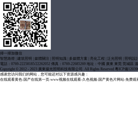
掃一掃加微信
智慧路燈
|
建筑照明
|
媒體關注
|
照明知識
|
多媒體方案
|
亮化工程
|
泛光照明
|
照明設
電話：0769-22258185/22262052 傳真：0769-22685269 地址：中國 廣東 東莞 莞城
Copyright © 2012 - 2023 廣東揚光照明科技有限公司. All Rights Reserved
粵ICP備12039
感谢您访问我们的网站，您可能还对以下资源感兴趣：
在线观看黄色-国产在线第一页-www视频在线观看-久色视频-国产黄色片网站-免费观