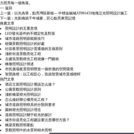
力照亮每一個角落。
<< 返回
上一篇：
以光為筆，點亮灣區新核--- 中標金融城AT091433地塊泛光照明設計施工
下一篇：
光影織就千年城脈，匠心點亮東莞記憶
推薦文章
照明設計的五重意境
LED發光器件的不穩定性及對策
城市道路照明節能新技巧
校園景觀照明設計的好處
社區夜景照明設計需遵循的五個原則
淺析街道景觀亮化工程
古建筑景觀燈光工程就像一門藝術
橋墩照明設計簡述
市民廣場夜景照明營造一個舒適的空間環境
智慧路燈：以工程匠心，筑就智慧城市質感標桿
熱門文章
酒店立面照明設計應該怎么做？
公園景觀照明設計原則
淺析橋梁燈光照明設計
怎么做好辦公樓亮化工程？
城市道路照明燈具的分類與要求
園林燈光照明設計理念
道路照明設計關于眩光的探討
城市街道亮化工程建設要注意哪些方面？
橋梁景觀照明要點
景觀照明中的水景和樹木照明