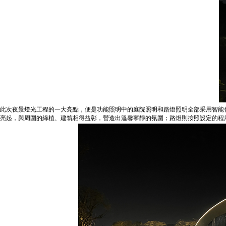
此次夜景燈光工程的一大亮點，便是功能照明中的庭院照明和路燈照明全部采用智能
亮起，與周圍的綠植、建筑相得益彰，營造出溫馨寧靜的氛圍；路燈則按照設定的程