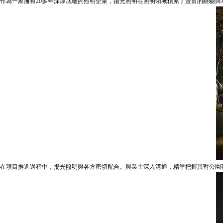
作為一家擁有20多年深厚底蘊的照明企業，揚光照明在照明領域積累了豐富的經驗
在項目推進過程中，揚光照明與各方密切配合。與業主深入溝通，精準把握其對公園