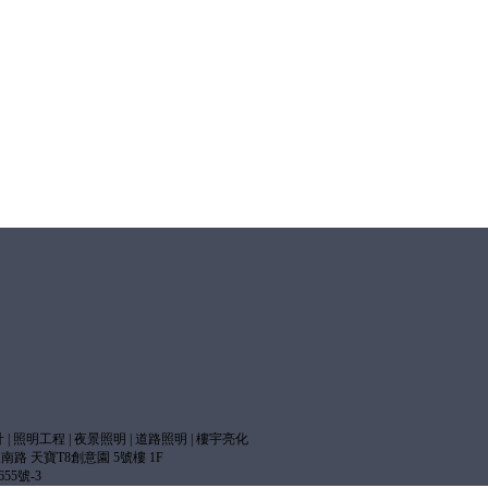
計
|
照明工程
|
夜景照明
|
道路照明
|
樓宇亮化
區 溫南路 天寶T8創意園 5號樓 1F
655號-3