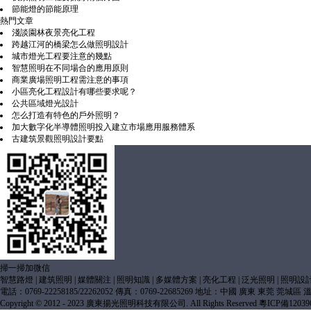
節能燈的節能原理
熱門文章
淺談園林夜景亮化工程
跨越江河的橋梁怎么做照明設計
城市燈光工程要注意的幾點
智慧照明在不同場合的應用原則
商業廣場照明工程需注意的事項
小區亮化工程設計有哪些要求呢？
公共區域燈光設計
怎么打造有特色的戶外照明？
加大數字化半導體照明投入建立市場應用服務體系
古建筑景觀照明設計要點
掃一掃加微信
智慧路燈
|
建筑照明
|
媒體關注
|
照明知識
|
多媒體方案
|
亮化工程
|
泛光照明
|
照明設
電話：0769-22258185/22262052 傳真：0769-22685269 地址：中國 廣東 東莞 莞城
Copyright © 2012 - 2023 廣東揚光照明科技有限公司. All Rights Reserved
粵ICP備12039