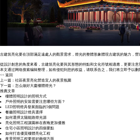
古建筑亮化要在頂部滿足遠處人的觀景需求，燈光的整體形象體現古建筑的魅力，營
從設計創意的角度來看，古建筑亮化要與其形態的特點和文化符號相適應，更要注意
本文通过网络搜索编辑整理，如有侵犯到您的权益，请联系告之，我们将立即予以删
<< 返回
上一篇：
社區夜景亮化營造宜人的夜景氛圍
下一篇：
怎么做好大廈樓體燈光？
推薦文章
樓體照明設計的照明方式
戶外照明的安裝需要注意哪些方面？
LED照明燈具發展面臨的5個問題
餐廳照明設計燈具選擇
如何選擇太陽能路燈光源
亮化照明工程讓園林在夜晚更加優雅
住宅小區照明設計的四個要點
如何打造優質樓體亮化工程
夜景照明工程要抓好兩個方面