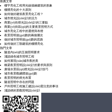
推薦文章
樓宇亮化工程用光線描繪建筑的形象
樓體亮化的十大原則
如何做好建筑夜景亮化工程？
城市燈光設(shè)計的活力
商業(yè)街燈光設(shè)計的三要點
商業(yè)街區(qū)的主要夜景照明方式
城市亮化工程中的選燈與布燈
夜景照明規(guī)劃的兩個層次
做好城市照明規(guī)劃的思路
如何做好三類建筑的樓體亮化
熱門文章
隧道內(nèi)的五個照明要求
淺談綠色城市照明工程
如何展現(xiàn)城市夜的美
橋梁夜景照明設(shè)計的要求與原則
廣場水景區(qū)燈光設(shè)計技巧
城市夜景觀總體規(guī)劃
夜景照明的燈光布置
隧道照明中存在的問題
戶外照明工程施工建設(shè)需注意的事項
淺談碑的景觀照明設(shè)計