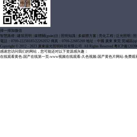
掃一掃加微信
智慧路燈
|
建筑照明
|
媒體關(guān)注
|
照明知識
|
多媒體方案
|
亮化工程
|
泛光照明
|
照
電話：0769-22258185/22262052 傳真：0769-22685269 地址：中國 廣東 東莞 莞城區(q
Copyright © 2012 - 2023 廣東揚光照明科技有限公司. All Rights Reserved
粵ICP備12039
感谢您访问我们的网站，您可能还对以下资源感兴趣：
在线观看黄色-国产在线第一页-www视频在线观看-久色视频-国产黄色片网站-免费观