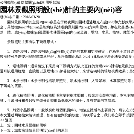
公司動態(tài)
媒體關(guān)注
照明知識
園林景觀照明設(shè)計的主要內(nèi)容
發(fā)布日期：2018-03-20
園林
景觀照明
的主要內(nèi)容是在于將夜間的園林通過燈光布設(shè)和光影
全，具體標(biāo)準(zhǔn)是能夠較為清晰的識別園內(nèi)方向和景物，并在
然一體。應(yīng)根據(jù)視覺要求使景區(qū)內(nèi)道路、場地、水景、植物
景觀照明主要有以下幾種形式：
1、
道路照明
：道路照明應(yīng)根據(jù)道路的寬度和功能確定，作為主干道且道路
較窄時可考慮使用庭院燈或草坪燈，草坪燈間距為3.-5.0H（H為草坪燈距地安裝高度）。
2、場地照明：通常情況下采用向下照明方式以此更好的實現(xiàn)對場地景觀的烘托效果
還可以運用柱燈、庭院燈以及埋地?zé)舻暮侠泶钆?，來營造獨特的場地視覺效果；另外，場內
3、水景照明：水景照明包括噴泉照明、噴水池照明、人造瀑布、水幕簾
下落處的底部。
4、綠化種植照明：綠化種植照明主要對樹木照射，投光燈安裝在地面。對相對獨立
林，可采用分布多只投光燈分別照射高低樹木的樹干，具有豐富的立體感。
5、雕塑小品照明：一般以突出雕塑形態(tài)、增強立體感為主要目的，所以在方法上常選擇側
本文通过网络搜索编辑整理，如有侵犯到您的权益，请联系告之，我们将立即予以删
<< 返回
上一篇：
園林水景景觀的照明
下一篇：
城市廣場情景照明設(shè)計的原則