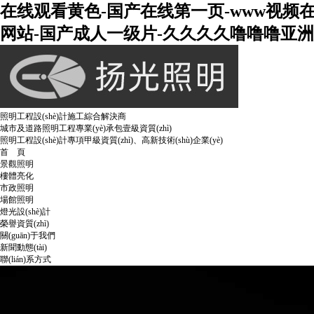
在线观看黄色-国产在线第一页-www视频
网站-国产成人一级片-久久久久噜噜噜亚洲熟
照明工程設(shè)計施工綜合解決商
城市及道路照明工程專業(yè)承包壹級資質(zhì)
照明工程設(shè)計專項甲級資質(zhì)、高新技術(shù)企業(yè)
首 頁
景觀照明
樓體亮化
市政照明
場館照明
燈光設(shè)計
榮譽資質(zhì)
關(guān)于我們
新聞動態(tài)
聯(lián)系方式