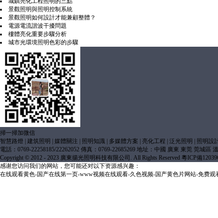
城鎮亮化工程照明的三點
景觀照明與照明控制系統
景觀照明如何設計才能兼顧整體？
電源電流諧波干擾問題
樓體亮化重要步驟分析
城市光環境照明色彩的步驟
掃一掃加微信
智慧路燈
|
建筑照明
|
媒體關注
|
照明知識
|
多媒體方案
|
亮化工程
|
泛光照明
|
照明設
電話：0769-22258185/22262052 傳真：0769-22685269 地址：中國 廣東 東莞 莞城
Copyright © 2012 - 2023 廣東揚光照明科技有限公司. All Rights Reserved
粵ICP備12039
感谢您访问我们的网站，您可能还对以下资源感兴趣：
在线观看黄色-国产在线第一页-www视频在线观看-久色视频-国产黄色片网站-免费观