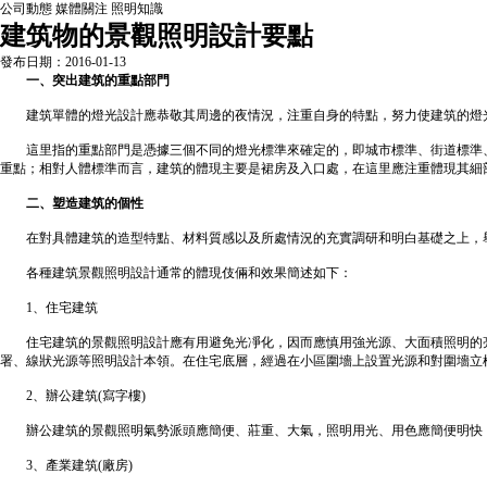
公司動態
媒體關注
照明知識
建筑物的景觀照明設計要點
發布日期：2016-01-13
一、突出建筑的重點部門
建筑單體的
燈光設計
應恭敬其周邊的夜情況，注重自身的特點，努力使建筑的燈
這里指的重點部門是憑據三個不同的燈光標準來確定的，即城市標準、街道標準、
重點；相對人體標準而言，建筑的體現主要是裙房及入口處，在這里應注重體現其細
二、塑造建筑的個性
在對具體建筑的造型特點、材料質感以及所處情況的充實調研和明白基礎之上，舉
各種建筑
景觀照明
設計通常的體現伎倆和效果簡述如下：
1、住宅建筑
住宅建筑的景觀
照明設計
應有用避免光凈化，因而應慎用強光源、大面積照明的
署、線狀光源等照明設計本領。在住宅底層，經過在小區圍墻上設置光源和對圍墻立
2、辦公建筑(寫字樓)
辦公建筑的景觀照明氣勢派頭應簡便、莊重、大氣，照明用光、用色應簡便明快，
3、產業建筑(廠房)