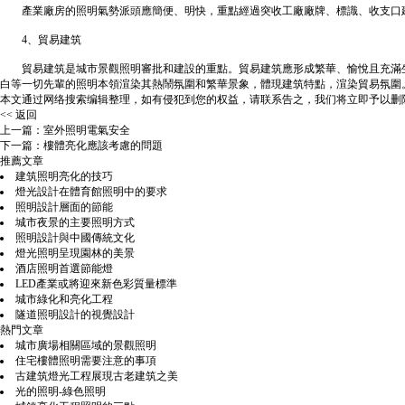
產業廠房的照明氣勢派頭應簡便、明快，重點經過突收工廠廠牌、標識、收支口建
4、貿易建筑
貿易建筑是城市景觀照明審批和建設的重點。貿易建筑應形成繁華、愉悅且充滿生
白等一切先輩的照明本領渲染其熱鬧氛圍和繁華景象，體現建筑特點，渲染貿易氛圍
本文通过网络搜索编辑整理，如有侵犯到您的权益，请联系告之，我们将立即予以删
<< 返回
上一篇：
室外照明電氣安全
下一篇：
樓體亮化應該考慮的問題
推薦文章
建筑照明亮化的技巧
燈光設計在體育館照明中的要求
照明設計層面的節能
城市夜景的主要照明方式
照明設計與中國傳統文化
燈光照明呈現園林的美景
酒店照明首選節能燈
LED產業或將迎來新色彩質量標準
城市綠化和亮化工程
隧道照明設計的視覺設計
熱門文章
城市廣場相關區域的景觀照明
住宅樓體照明需要注意的事項
古建筑燈光工程展現古老建筑之美
光的照明-綠色照明