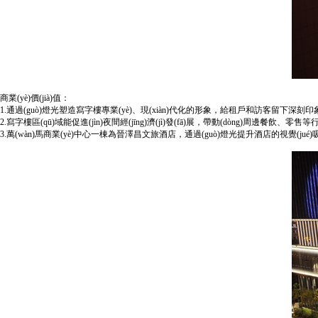
商業(yè)價(jià)值：
1.通過(guò)燈光塑造寫字樓專業(yè)、現(xiàn)代化的形象，給租戶和訪客留下深刻印象
2.寫字樓區(qū)域能促進(jìn)夜間經(jīng)濟(jì)發(fā)展，帶動(dòng)周邊餐飲、零售等行
3.萬(wàn)馬商業(yè)中心一棟為晉澤昌文旅酒店，通過(guò)燈光提升酒店的視覺(jué)吸引力