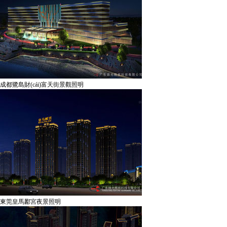
成都鷺島財(cái)富天街景觀照明
東莞皇馬酈宮夜景照明