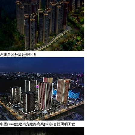
惠州星河丹堤戶外照明
中國(guó)鐵建南方總部商業(yè)綜合體照明工程