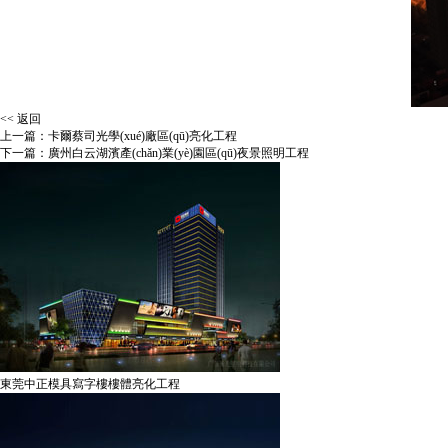
<< 返回
上一篇：
卡爾蔡司光學(xué)廠區(qū)亮化工程
下一篇：
廣州白云湖濱產(chǎn)業(yè)園區(qū)夜景照明工程
東莞中正模具寫字樓樓體亮化工程