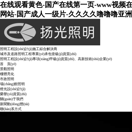
在线观看黄色-国产在线第一页-www视频
网站-国产成人一级片-久久久久噜噜噜亚洲熟
照明工程設(shè)計(jì)施工綜合解決商
城市及道路照明工程專業(yè)承包壹級(jí)資質(zhì)
照明工程設(shè)計(jì)專項(xiàng)甲級(jí)資質(zhì)、高新技術(shù)企業(yè)
首 頁(yè)
景觀照明
樓體亮化
市政照明
場(chǎng)館照明
燈光設(shè)計(jì)
榮譽(yù)資質(zhì)
關(guān)于我們
新聞動(dòng)態(tài)
聯(lián)系方式