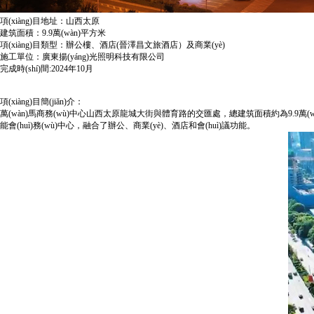
項(xiàng)目地址：山西太原
建筑面積：9.9萬(wàn)平方米
項(xiàng)目類型：辦公樓、酒店(晉澤昌文旅酒店）及商業(yè)
施工單位：廣東揚(yáng)光照明科技有限公司
完成時(shí)間:2024年10月
項(xiàng)目簡(jiǎn)介：
萬(wàn)馬商務(wù)中心山西太原龍城大街與體育路的交匯處，總建筑面積約為9.9萬(w
能會(huì)務(wù)中心，融合了辦公、商業(yè)、酒店和會(huì)議功能。