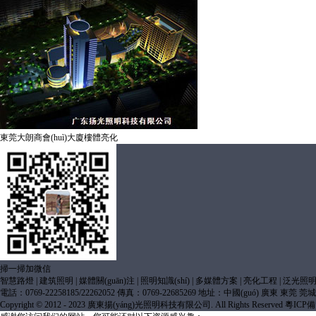
東莞大朗商會(huì)大廈樓體亮化
掃一掃加微信
智慧路燈
|
建筑照明
|
媒體關(guān)注
|
照明知識(shí)
|
多媒體方案
|
亮化工程
|
泛光照
電話：0769-22258185/22262052 傳真：0769-22685269 地址：中國(guó) 廣東 東莞 莞城
Copyright © 2012 - 2023 廣東揚(yáng)光照明科技有限公司. All Rights Reserved
粵ICP備1