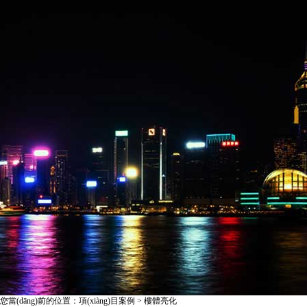
您當(dāng)前的位置：項(xiàng)目案例 > 樓體亮化