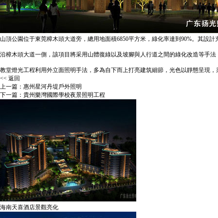
山頂公園位于東莞樟木頭大道旁，總用地面積6850平方米，綠化率達到90%。其設
沿樟木頭大道一側，該項目將采用山體復綠以及坡腳與人行道之間的綠化改造等手法
教堂
燈光工程
利用外立面照明手法，多為自下而上打亮建筑細節，光色以靜態呈現，
<< 返回
上一篇：
惠州星河丹堤戶外照明
下一篇：
貴州樂灣國際學校夜景照明工程
海南天喜酒店景觀亮化