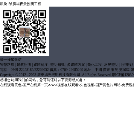
凱旋1號廣場夜景照明工程
掃一掃加微信
智慧路燈
|
建筑照明
|
媒體關注
|
照明知識
|
多媒體方案
|
亮化工程
|
泛光照明
|
照明設
電話：0769-22258185/22262052 傳真：0769-22685269 地址：中國 廣東 東莞 莞城
Copyright © 2012 - 2023 廣東揚光照明科技有限公司. All Rights Reserved
粵ICP備12039
感谢您访问我们的网站，您可能还对以下资源感兴趣：
在线观看黄色-国产在线第一页-www视频在线观看-久色视频-国产黄色片网站-免费观