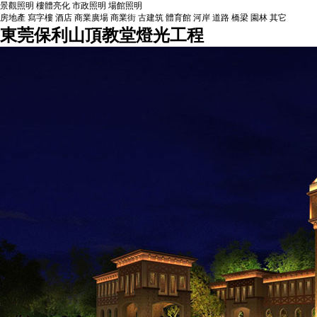
景觀照明
樓體亮化
市政照明
場館照明
房地產
寫字樓
酒店
商業廣場
商業街
古建筑
體育館
河岸
道路
橋梁
園林
其它
東莞保利山頂教堂燈光工程