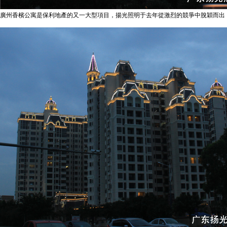
廣州香檳公寓是保利地產的又一大型項目，揚光照明于去年從激烈的競爭中脫穎而出