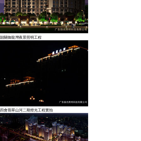
韶關御龍灣夜景照明工程
四會翡翠山河二期燈光工程實拍