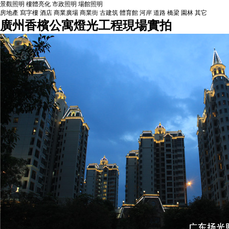
景觀照明
樓體亮化
市政照明
場館照明
房地產
寫字樓
酒店
商業廣場
商業街
古建筑
體育館
河岸
道路
橋梁
園林
其它
廣州香檳公寓燈光工程現場實拍