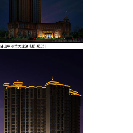
佛山中鴻華美達酒店照明設計