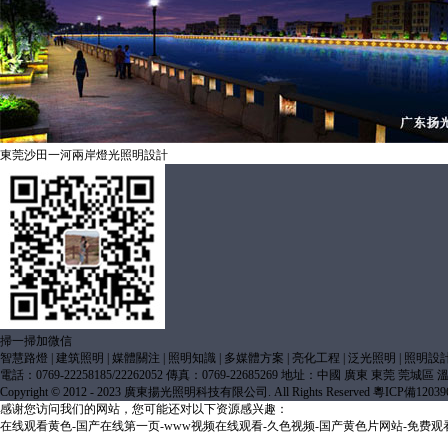
東莞沙田一河兩岸燈光照明設計
掃一掃加微信
智慧路燈
|
建筑照明
|
媒體關注
|
照明知識
|
多媒體方案
|
亮化工程
|
泛光照明
|
照明設
電話：0769-22258185/22262052 傳真：0769-22685269 地址：中國 廣東 東莞 莞城
Copyright © 2012 - 2023 廣東揚光照明科技有限公司. All Rights Reserved
粵ICP備12039
感谢您访问我们的网站，您可能还对以下资源感兴趣：
在线观看黄色-国产在线第一页-www视频在线观看-久色视频-国产黄色片网站-免费观