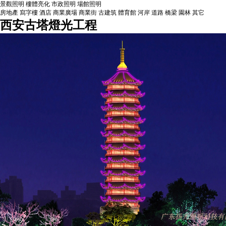
景觀照明
樓體亮化
市政照明
場館照明
房地產
寫字樓
酒店
商業廣場
商業街
古建筑
體育館
河岸
道路
橋梁
園林
其它
西安古塔燈光工程